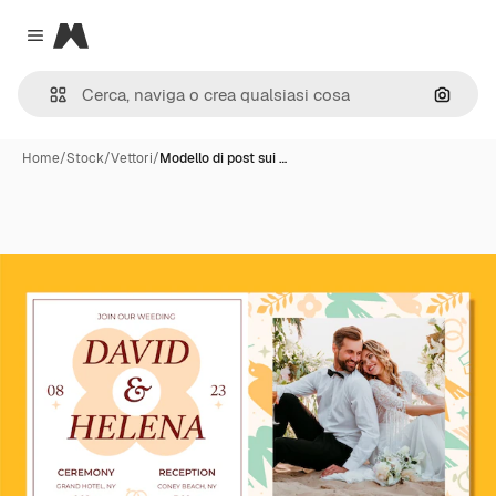
Magnific
Close menu
Cerca 
Home
/
Stock
/
Vettori
/
Modello di post sui …