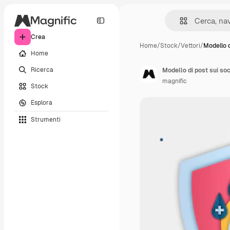
Crea
Home
/
Stock
/
Vettori
/
Modello d
Home
Ricerca
magnific
Stock
Esplora
Strumenti