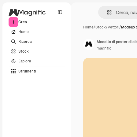
Crea
Home
/
Stock
/
Vettori
/
Modello d
Home
Ricerca
Modello di poster di cib
magnific
Stock
Esplora
Strumenti