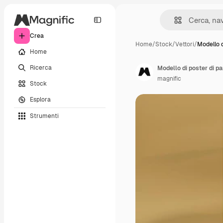
Crea
Home
/
Stock
/
Vettori
/
Modello d
Home
Ricerca
Modello di poster di p
magnific
Stock
Esplora
Strumenti