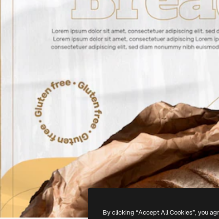
By clicking “Accept All Cookies”, you ag