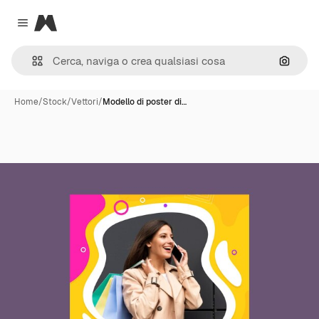
Magnific
Close menu
Cerca 
Home
/
Stock
/
Vettori
/
Modello di poster di…