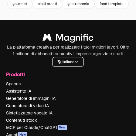
gourmet
piatti pronti
gastronomia
food template
c
La piattaforma creativa per realizzare i tuoi migliori lavori. Oltre
1 milione di abbonati tra creativi, imprese, agenzie e studi.
Italiano
Prodotti
Spaces
Assistente IA
Generatore di immagini IA
Generatore di video IA
Sintetizzatore vocale IA
Contenuti stock
MCP per Claude/ChatGPT
New
Agenti
New