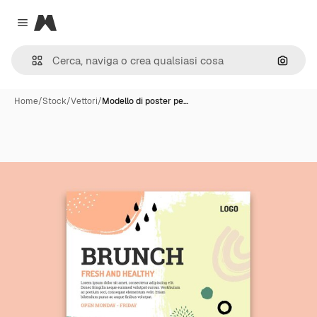
Magnific
Close menu
Cerca 
Home
/
Stock
/
Vettori
/
Modello di poster pe…