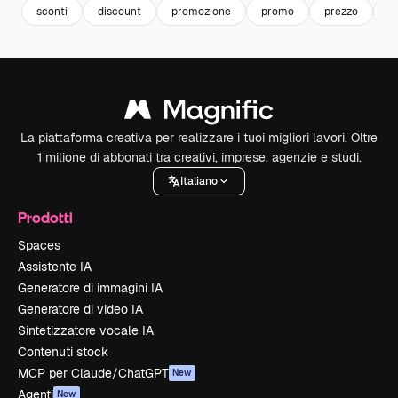
sconti
discount
promozione
promo
prezzo
p
La piattaforma creativa per realizzare i tuoi migliori lavori. Oltre
1 milione di abbonati tra creativi, imprese, agenzie e studi.
Italiano
Prodotti
Spaces
Assistente IA
Generatore di immagini IA
Generatore di video IA
Sintetizzatore vocale IA
Contenuti stock
MCP per Claude/ChatGPT
New
Agenti
New