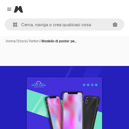
Magnific
Close menu
Cerca 
Home
/
Stock
/
Vettori
/
Modello di poster pe…