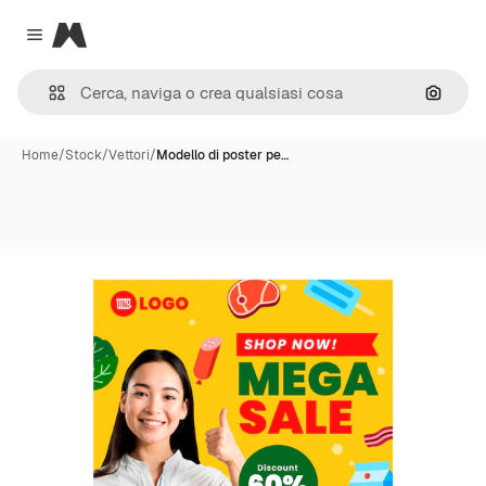
Magnific
Close menu
Cerca 
Home
/
Stock
/
Vettori
/
Modello di poster pe…