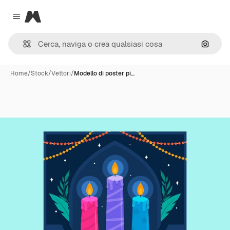
Magnific
Close menu
Cerca 
Home
/
Stock
/
Vettori
/
Modello di poster pi…