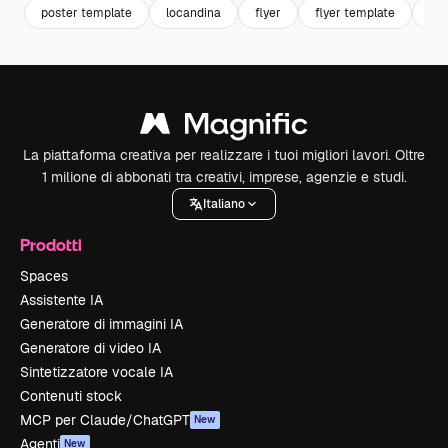
poster template
locandina
flyer
flyer template
fes
La piattaforma creativa per realizzare i tuoi migliori lavori. Oltre
1 milione di abbonati tra creativi, imprese, agenzie e studi.
Italiano
Prodotti
Spaces
Assistente IA
Generatore di immagini IA
Generatore di video IA
Sintetizzatore vocale IA
Contenuti stock
MCP per Claude/ChatGPT
New
Agenti
New