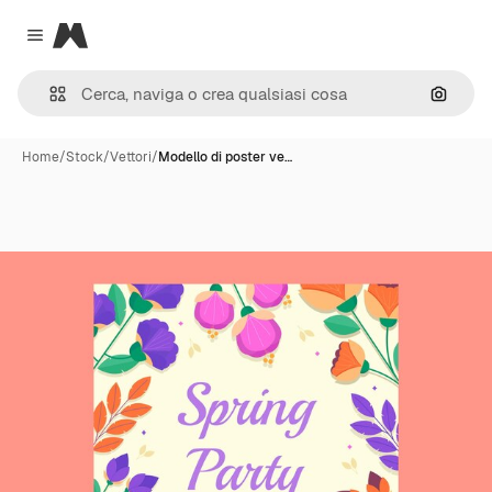
Magnific
Close menu
Cerca 
Home
/
Stock
/
Vettori
/
Modello di poster ve…