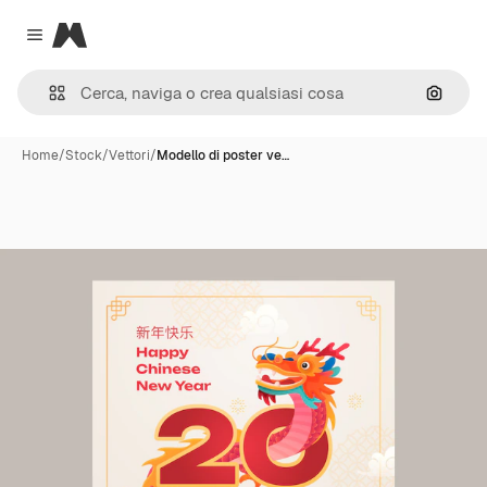
Magnific
Close menu
Cerca 
Home
/
Stock
/
Vettori
/
Modello di poster ve…