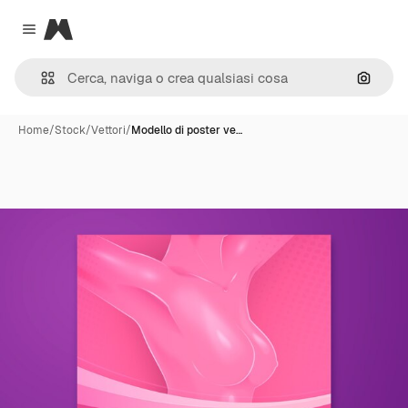
Magnific
Close menu
Cerca 
Home
/
Stock
/
Vettori
/
Modello di poster ve…