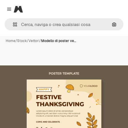
Magnific
Close menu
Cerca 
Home
/
Stock
/
Vettori
/
Modello di poster ve…