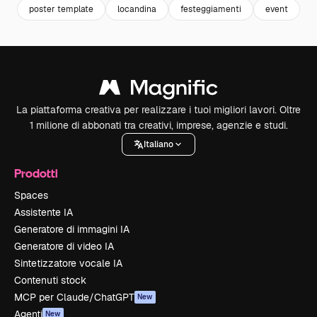
poster template
locandina
festeggiamenti
event
f
La piattaforma creativa per realizzare i tuoi migliori lavori. Oltre
1 milione di abbonati tra creativi, imprese, agenzie e studi.
Italiano
Prodotti
Spaces
Assistente IA
Generatore di immagini IA
Generatore di video IA
Sintetizzatore vocale IA
Contenuti stock
MCP per Claude/ChatGPT
New
Agenti
New