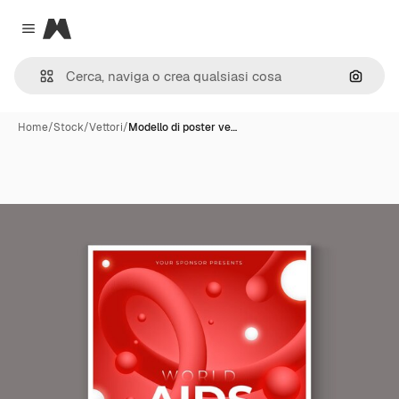
Magnific
Close menu
Cerca 
Home
/
Stock
/
Vettori
/
Modello di poster ve…