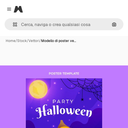
Magnific
Close menu
Cerca 
Home
/
Stock
/
Vettori
/
Modello di poster ve…