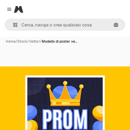
Magnific
Close menu
Cerca 
Home
/
Stock
/
Vettori
/
Modello di poster ve…