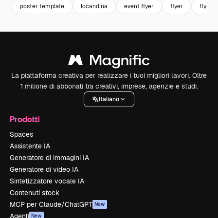
poster template
locandina
event flyer
flyer
flyer 
La piattaforma creativa per realizzare i tuoi migliori lavori. Oltre
1 milione di abbonati tra creativi, imprese, agenzie e studi.
Italiano
Prodotti
Spaces
Assistente IA
Generatore di immagini IA
Generatore di video IA
Sintetizzatore vocale IA
Contenuti stock
MCP per Claude/ChatGPT
New
Agenti
New