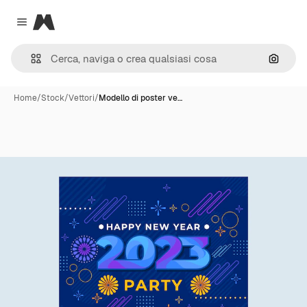
Magnific
Close menu
Cerca 
Home
/
Stock
/
Vettori
/
Modello di poster ve…