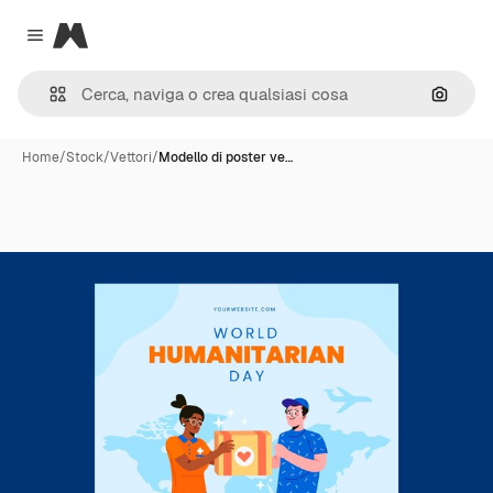
Magnific
Close menu
Cerca 
Home
/
Stock
/
Vettori
/
Modello di poster ve…