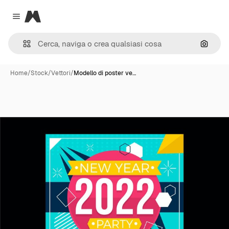
Magnific
Close menu
Cerca 
Home
/
Stock
/
Vettori
/
Modello di poster ve…