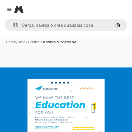
Magnific
Close menu
Cerca 
Home
/
Stock
/
Vettori
/
Modello di poster ve…