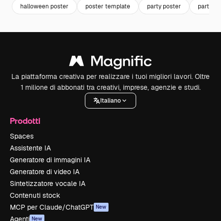
halloween poster
poster template
party poster
party t
La piattaforma creativa per realizzare i tuoi migliori lavori. Oltre
1 milione di abbonati tra creativi, imprese, agenzie e studi.
Italiano
Prodotti
Spaces
Assistente IA
Generatore di immagini IA
Generatore di video IA
Sintetizzatore vocale IA
Contenuti stock
MCP per Claude/ChatGPT
New
Agenti
New