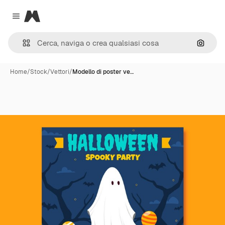
Magnific
Close menu
Cerca 
Home
/
Stock
/
Vettori
/
Modello di poster ve…