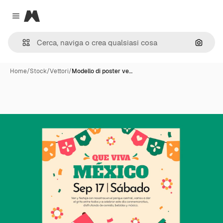
Magnific
Close menu
Cerca 
Home
/
Stock
/
Vettori
/
Modello di poster ve…