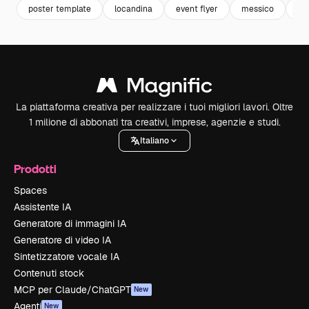
poster template
locandina
event flyer
messico
me
La piattaforma creativa per realizzare i tuoi migliori lavori. Oltre
1 milione di abbonati tra creativi, imprese, agenzie e studi.
Italiano
Prodotti
Spaces
Assistente IA
Generatore di immagini IA
Generatore di video IA
Sintetizzatore vocale IA
Contenuti stock
MCP per Claude/ChatGPT
New
Agenti
New