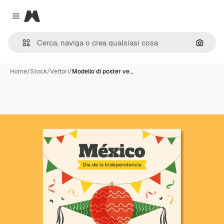
Magnific
Close menu
Cerca 
Home
/
Stock
/
Vettori
/
Modello di poster ve…