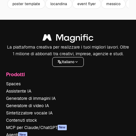
poster template
locandina
event flyer
messico
me
La piattaforma creativa per realizzare i tuoi migliori lavori. Oltre
1 milione di abbonati tra creativi, imprese, agenzie e studi.
Italiano
Prodotti
Spaces
Assistente IA
Generatore di immagini IA
Generatore di video IA
Sintetizzatore vocale IA
Contenuti stock
MCP per Claude/ChatGPT
New
Agenti
New