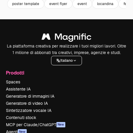
poster template
event flyer
event
locandina
feste
La piattaforma creativa per realizzare i tuoi migliori lavori. Oltre
1 milione di abbonati tra creativi, imprese, agenzie e studi.
Italiano
Prodotti
Spaces
Assistente IA
Generatore di immagini IA
Generatore di video IA
Sintetizzatore vocale IA
Contenuti stock
MCP per Claude/ChatGPT
New
Agenti
New