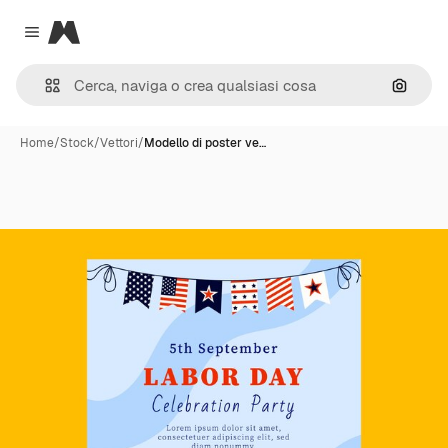
Magnific
Close menu
Cerca 
Home
/
Stock
/
Vettori
/
Modello di poster ve…