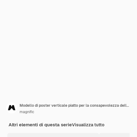
Modello di poster verticale piatto per la consapevolezza della giornata mondiale contro l'aids con la mano che mostra il segno
magnific
Altri elementi di questa serie
Visualizza tutto