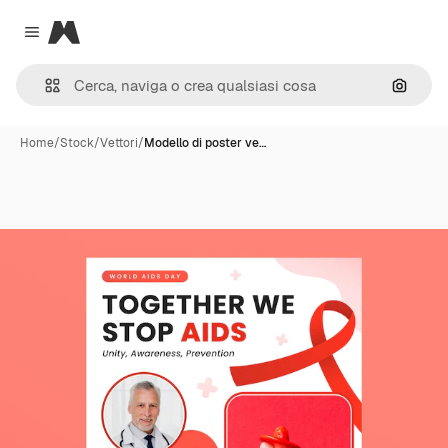
Magnific
Close menu
Cerca 
Home
/
Stock
/
Vettori
/
Modello di poster ve…