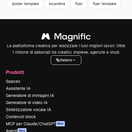
poster template
locandina
flyer
flyer template
mo
La piattaforma creativa per realizzare i tuoi migliori lavori. Oltre
1 milione di abbonati tra creativi, imprese, agenzie e studi.
Italiano
Prodotti
Spaces
Assistente IA
Generatore di immagini IA
Generatore di video IA
Sintetizzatore vocale IA
Contenuti stock
MCP per Claude/ChatGPT
New
Agenti
New