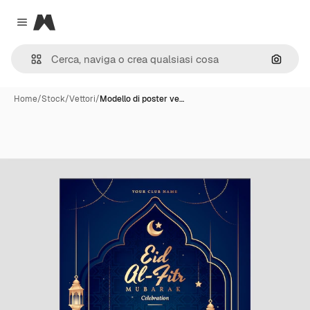
Magnific
Close menu
Cerca 
Home
/
Stock
/
Vettori
/
Modello di poster ve…