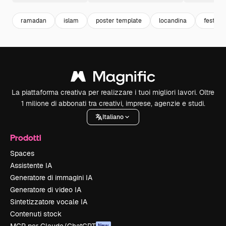
ramadan
islam
poster template
locandina
festegg
La piattaforma creativa per realizzare i tuoi migliori lavori. Oltre
1 milione di abbonati tra creativi, imprese, agenzie e studi.
Italiano
Prodotti
Spaces
Assistente IA
Generatore di immagini IA
Generatore di video IA
Sintetizzatore vocale IA
Contenuti stock
New