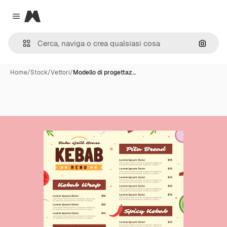
Magnific
Close menu
Cerca 
Home
/
Stock
/
Vettori
/
Modello di progettaz…