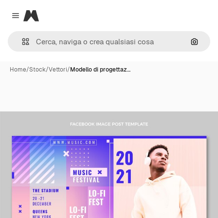
Magnific
Close menu
Cerca 
Home
/
Stock
/
Vettori
/
Modello di progettaz…