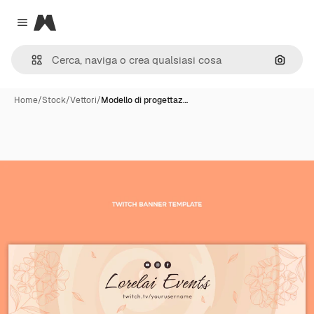
Magnific
Close menu
Cerca 
Home
/
Stock
/
Vettori
/
Modello di progettaz…