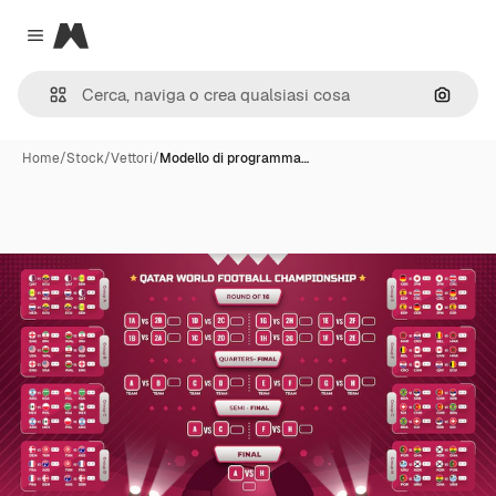
Magnific
Close menu
Cerca 
Home
/
Stock
/
Vettori
/
Modello di programma…