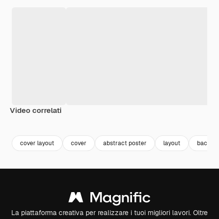
Video correlati
Premium
Premium
Premium
Premium
cover layout
cover
abstract poster
layout
backgro
La piattaforma creativa per realizzare i tuoi migliori lavori. Oltre