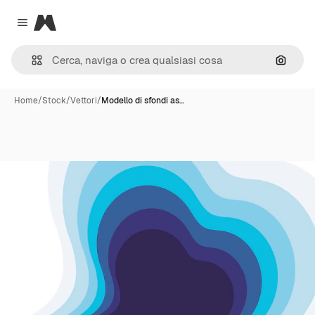
Magnific
Close menu
Cerca 
Home
/
Stock
/
Vettori
/
Modello di sfondi as…