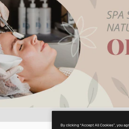
By clicking “Accept All Cookies”, you ag