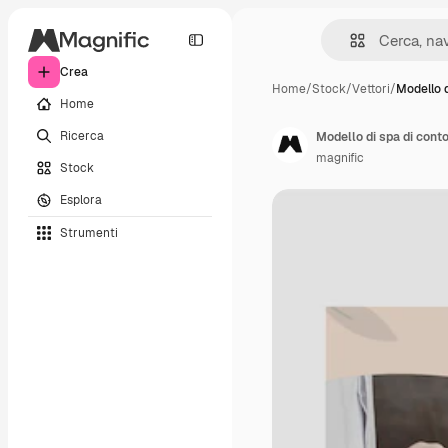
Crea
Home
/
Stock
/
Vettori
/
Modello d
Home
Ricerca
Modello di spa di cont
magnific
Stock
Esplora
Strumenti