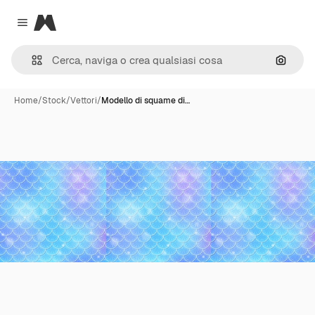
Magnific
Close menu
Cerca 
Home
/
Stock
/
Vettori
/
Modello di squame di…