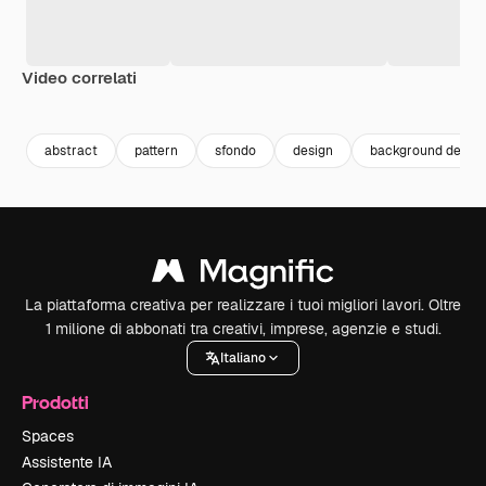
Video correlati
Premium
Premium
Generato dall'IA
Premium
Premium
Generato da
abstract
pattern
sfondo
design
background design
La piattaforma creativa per realizzare i tuoi migliori lavori. Oltre
1 milione di abbonati tra creativi, imprese, agenzie e studi.
Italiano
Prodotti
Spaces
Assistente IA