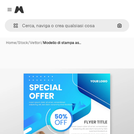
Magnific
Close menu
Cerca 
Home
/
Stock
/
Vettori
/
Modello di stampa as…