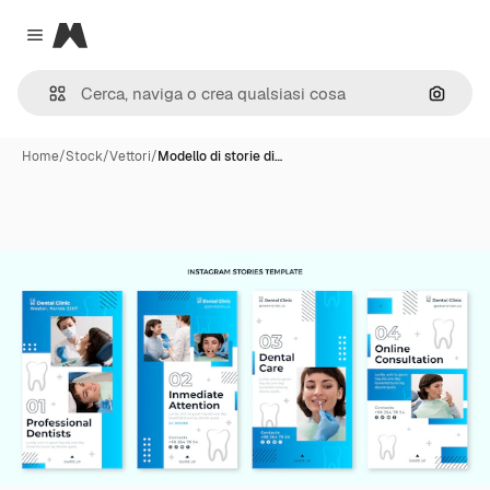
Magnific
Close menu
Cerca 
Home
/
Stock
/
Vettori
/
Modello di storie di…