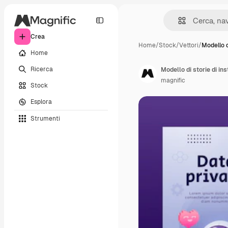
Crea
Home
/
Stock
/
Vettori
/
Modello d
Home
Ricerca
Modello di storie di in
magnific
Stock
Esplora
Strumenti