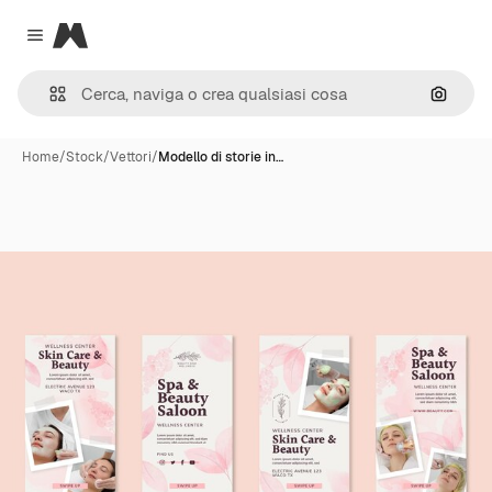
Magnific
Close menu
Cerca 
Home
/
Stock
/
Vettori
/
Modello di storie in…