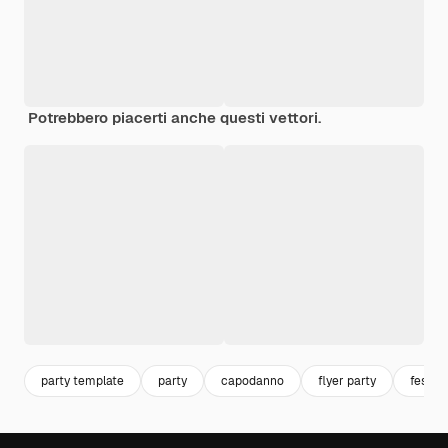
Potrebbero piacerti anche questi vettori.
party template
party
capodanno
flyer party
festeg