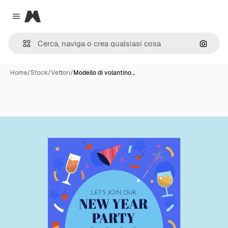
Magnific
Close menu
Cerca 
Home
/
Stock
/
Vettori
/
Modello di volantino…