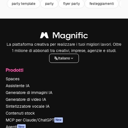
party template
party
flyer party
festeggiamenti
ev
La piattaforma creativa per realizzare i tuoi migliori lavori. Oltre
1 milione di abbonati tra creativi, imprese, agenzie e studi.
Italiano
Prodotti
Spaces
Assistente IA
Generatore di immagini IA
Generatore di video IA
Sintetizzatore vocale IA
Contenuti stock
MCP per Claude/ChatGPT
New
Agenti
New