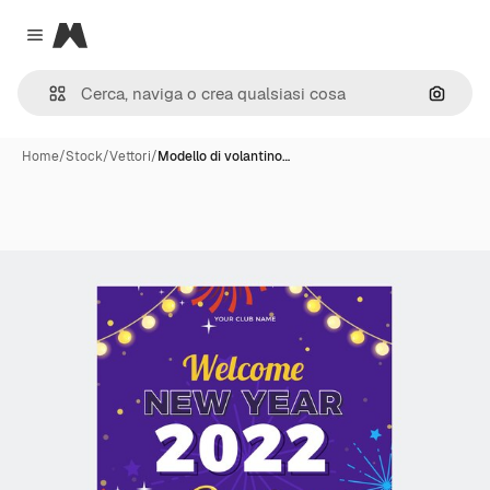
Magnific
Close menu
Cerca 
Home
/
Stock
/
Vettori
/
Modello di volantino…