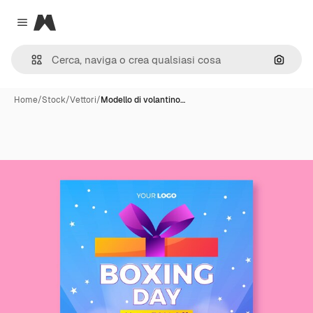
Magnific
Close menu
Cerca 
Home
/
Stock
/
Vettori
/
Modello di volantino…