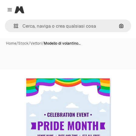
Magnific
Close menu
Cerca 
Home
/
Stock
/
Vettori
/
Modello di volantino…