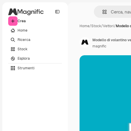
Crea
Home
/
Stock
/
Vettori
/
Modello d
Home
Ricerca
magnific
Stock
Esplora
Strumenti