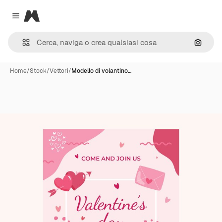
Magnific
Close menu
Cerca 
Home
/
Stock
/
Vettori
/
Modello di volantino…