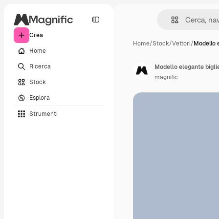
Crea
Home
/
Stock
/
Vettori
/
Modello 
Home
Ricerca
Modello elegante biglie
magnific
Stock
Esplora
Strumenti