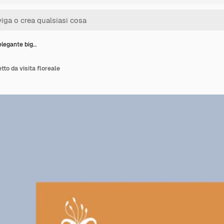
elegante big…
tto da visita floreale