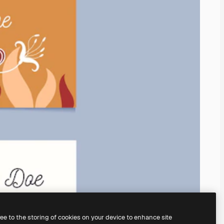
ree to the storing of cookies on your device to enhance site