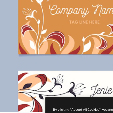
By clicking “Accept All Cookies”, you ag