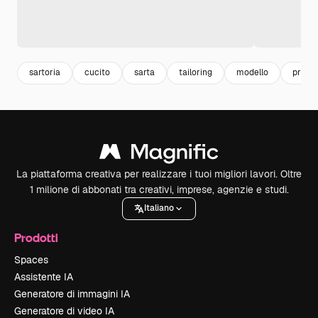
sartoria
cucito
sarta
tailoring
modello
produ
La piattaforma creativa per realizzare i tuoi migliori lavori. Oltre
1 milione di abbonati tra creativi, imprese, agenzie e studi.
Italiano
Prodotti
Spaces
Assistente IA
Generatore di immagini IA
Generatore di video IA