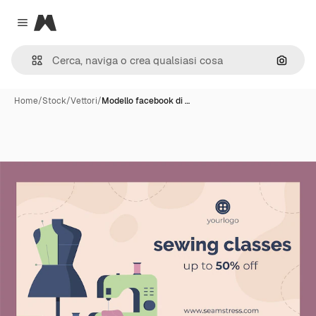
Magnific
Close menu
Cerca 
Home
/
Stock
/
Vettori
/
Modello facebook di …