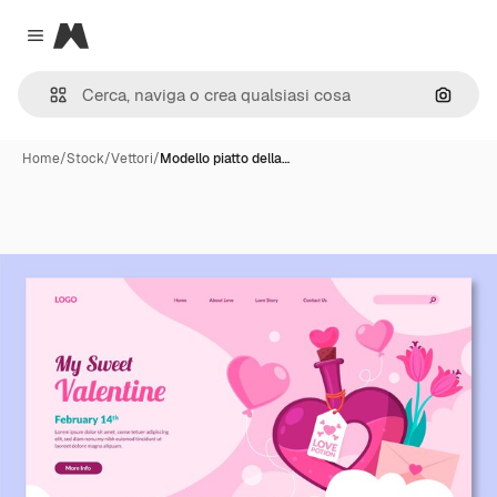
Magnific
Close menu
Cerca 
Home
/
Stock
/
Vettori
/
Modello piatto della…