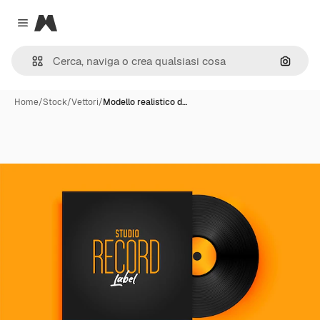
Magnific
Close menu
Cerca 
Home
/
Stock
/
Vettori
/
Modello realistico d…