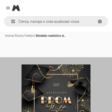
Magnific
Close menu
Cerca 
Home
/
Stock
/
Vettori
/
Modello realistico d…