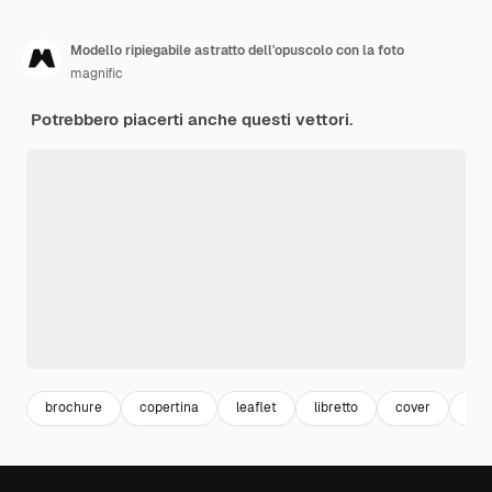
Modello ripiegabile astratto dell'opuscolo con la foto
magnific
Potrebbero piacerti anche questi vettori.
brochure
copertina
leaflet
libretto
cover
bro