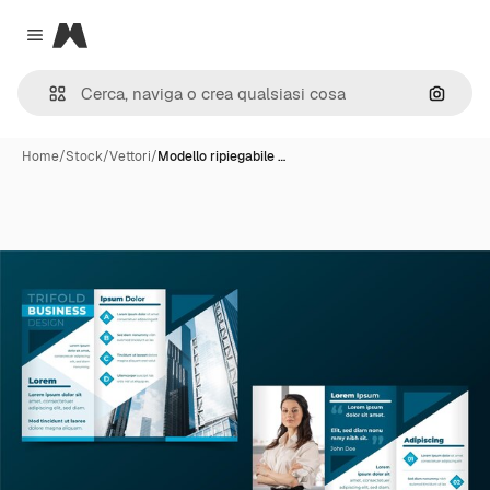
Magnific
Close menu
Cerca 
Home
/
Stock
/
Vettori
/
Modello ripiegabile …