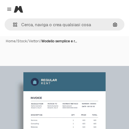
Magnific
Close menu
Cerca 
Home
/
Stock
/
Vettori
/
Modello semplice e r…